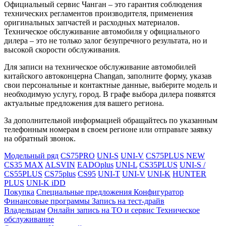
Официальный сервис Чанган – это гарантия соблюдения
технических регламентов производителя, применения
оригинальных запчастей и расходных материалов.
Техническое обслуживание автомобиля у официального
дилера – это не только залог безупречного результата, но и
высокой скорости обслуживания.
Для записи на техническое обслуживание автомобилей
китайского автоконцерна Changan, заполните форму, указав
свои персональные и контактные данные, выберите модель и
необходимую услугу, город. В графе выбора дилера появятся
актуальные предложения для вашего региона.
За дополнительной информацией обращайтесь по указанным
телефонным номерам в своем регионе или отправьте заявку
на обратный звонок.
Модельный ряд
CS75PRO
UNI-S
UNI-V
CS75PLUS NEW
CS35 MAX
ALSVIN
EADOplus
UNI-L
CS35PLUS
UNI-S /
CS55PLUS
CS75plus
CS95
UNI-T
UNI-V
UNI-K
HUNTER
PLUS
UNI-K iDD
Покупка
Специальные предложения
Конфигуратор
Финансовые программы
Запись на тест-драйв
Владельцам
Онлайн запись на ТО и сервис
Техническое
обслуживание