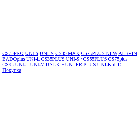
CS75PRO
UNI-S
UNI-V
CS35 MAX
CS75PLUS NEW
ALSVIN
EADOplus
UNI-L
CS35PLUS
UNI-S / CS55PLUS
CS75plus
CS95
UNI-T
UNI-V
UNI-K
HUNTER PLUS
UNI-K iDD
Покупка