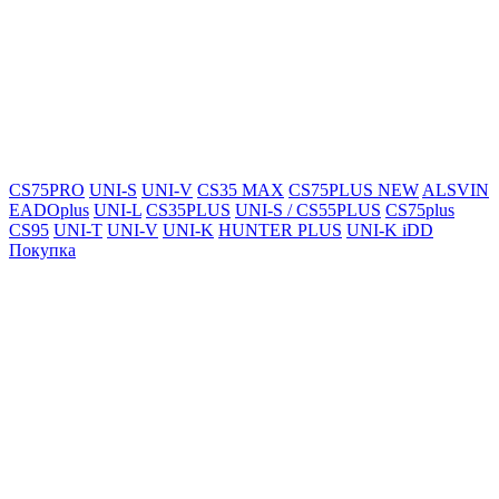
CS75PRO
UNI-S
UNI-V
CS35 MAX
CS75PLUS NEW
ALSVIN
EADOplus
UNI-L
CS35PLUS
UNI-S / CS55PLUS
CS75plus
CS95
UNI-T
UNI-V
UNI-K
HUNTER PLUS
UNI-K iDD
Покупка