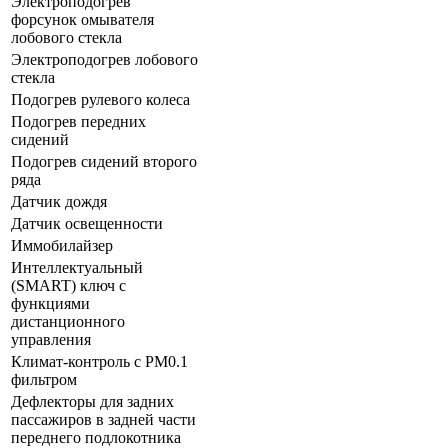
Электроподогрев
форсунок омывателя
лобового стекла
Электроподогрев лобового
стекла
Подогрев рулевого колеса
Подогрев передних
сидений
Подогрев сидений второго
ряда
Датчик дождя
Датчик освещенности
Иммобилайзер
Интеллектуальный
(SMART) ключ с
функциями
дистанционного
управления
Климат-контроль с PM0.1
фильтром
Дефлекторы для задних
пассажиров в задней части
переднего подлокотника