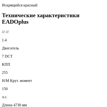
Искрящийся красный
Технические характеристики
EADOplus
///
///
1.4
Двигатель
7 DCT
КПП
255
Н/М Крут. момент
150
л.с.
Длина
4730
мм