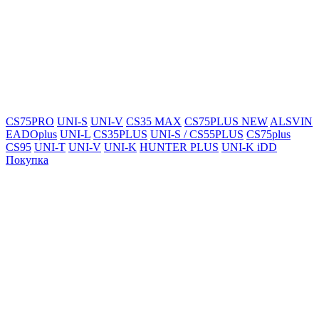
CS75PRO
UNI-S
UNI-V
CS35 MAX
CS75PLUS NEW
ALSVIN
EADOplus
UNI-L
CS35PLUS
UNI-S / CS55PLUS
CS75plus
CS95
UNI-T
UNI-V
UNI-K
HUNTER PLUS
UNI-K iDD
Покупка