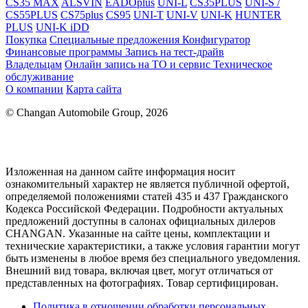
CS35 MAX
ALSVIN
EADOplus
UNI-L
CS35PLUS
UNI-S /
CS55PLUS
CS75plus
CS95
UNI-T
UNI-V
UNI-K
HUNTER
PLUS
UNI-K iDD
Покупка
Специальные предложения
Конфигуратор
Финансовые программы
Запись на тест-драйв
Владельцам
Онлайн запись на ТО и сервис
Техническое
обслуживание
О компании
Карта сайта
© Changan Automobile Group, 2026
Изложенная на данном сайте информация носит
ознакомительный характер не является публичной офертой,
определяемой положениями статей 435 и 437 Гражданского
Кодекса Российской Федерации. Подробности актуальных
предложений доступны в салонах официальных дилеров
CHANGAN. Указанные на сайте цены, комплектации и
технические характеристики, а также условия гарантии могут
быть изменены в любое время без специального уведомления.
Внешний вид товара, включая цвет, могут отличаться от
представленных на фотографиях. Товар сертифицирован.
Политика в отношении обработки персональных