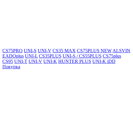
CS75PRO
UNI-S
UNI-V
CS35 MAX
CS75PLUS NEW
ALSVIN
EADOplus
UNI-L
CS35PLUS
UNI-S / CS55PLUS
CS75plus
CS95
UNI-T
UNI-V
UNI-K
HUNTER PLUS
UNI-K iDD
Покупка