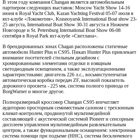
В этом году компания Changan является автомобильным
партнером следующих выставок: Moscow Yacht Show 14-16
июня в Royal Yacht Club, Kazan Yachting Festival 05-07 июля в
яхт-клубе «Локомотив», Krasnoyarsk International Boat show 23-
25 августа, International Boat Show 30-31 августа в Нижнем
Новгороде и St. Petersburg International Boat Show 06-08
сентября в Royal Park яхт-клубе «Светлана».
В брендированных зонах Chagan расположены статичные
автомобили Hunter Plus и CS95. Пикап Hunter Plus привлекает
внимание посетителей стильным дизайном с
хромированными элементами отделки и изящным
светодиодным освещением, а также эксплуатационными
характеристиками: двигатель 226 л.с., восьмиступенчатая
автоматическая коробка передач ZF, высокий показатель
дорожного просвета - 225 мм, система полного привода от
BorgWarner и многое другое.
Полноразмерный кроссовер Changan CS95 впечатляет
аудиторию просторным семиместным салоном с трехзонным
климат-контролем, продвинутой мультимедийной
составляющей с акустической системой Pioneer и сенсорным
дисплеем управления мультимедийным развлекательным
центром, а также функциональным оснащением: электронная
система помощи при подъеме (HHC), система бесключевого