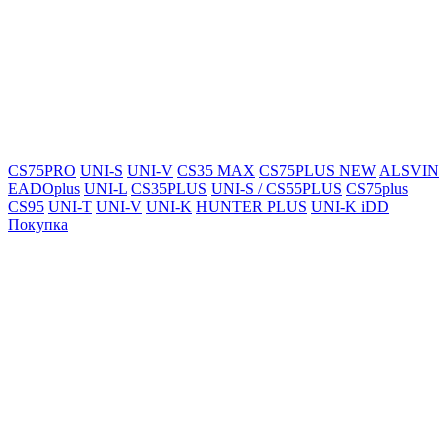
CS75PRO
UNI-S
UNI-V
CS35 MAX
CS75PLUS NEW
ALSVIN
EADOplus
UNI-L
CS35PLUS
UNI-S / CS55PLUS
CS75plus
CS95
UNI-T
UNI-V
UNI-K
HUNTER PLUS
UNI-K iDD
Покупка