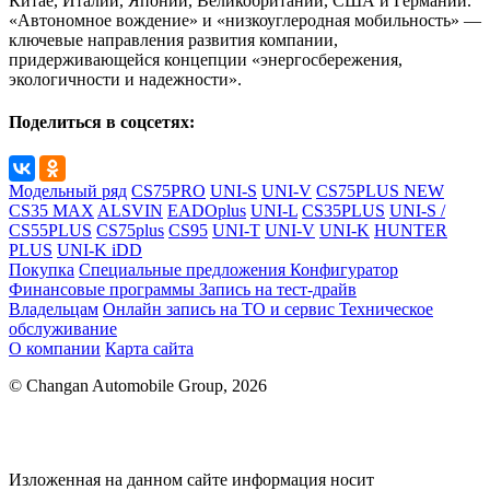
Китае, Италии, Японии, Великобритании, США и Германии.
«Автономное вождение» и «низкоуглеродная мобильность» —
ключевые направления развития компании,
придерживающейся концепции «энергосбережения,
экологичности и надежности».
Поделиться в соцсетях:
Модельный ряд
CS75PRO
UNI-S
UNI-V
CS75PLUS NEW
CS35 MAX
ALSVIN
EADOplus
UNI-L
CS35PLUS
UNI-S /
CS55PLUS
CS75plus
CS95
UNI-T
UNI-V
UNI-K
HUNTER
PLUS
UNI-K iDD
Покупка
Специальные предложения
Конфигуратор
Финансовые программы
Запись на тест-драйв
Владельцам
Онлайн запись на ТО и сервис
Техническое
обслуживание
О компании
Карта сайта
© Changan Automobile Group, 2026
Изложенная на данном сайте информация носит