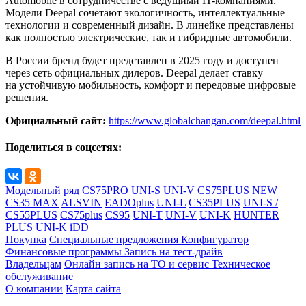
Automobile в сотрудничестве с ведущими IT-компаниями.
Модели Deepal сочетают экологичность, интеллектуальные
технологии и современный дизайн. В линейке представлены
как полностью электрические, так и гибридные автомобили.
В России бренд будет представлен в 2025 году и доступен
через сеть официальных дилеров. Deepal делает ставку
на устойчивую мобильность, комфорт и передовые цифровые
решения.
Официальный сайт:
https://www.globalchangan.com/deepal.html
Поделиться в соцсетях:
Модельный ряд
CS75PRO
UNI-S
UNI-V
CS75PLUS NEW
CS35 MAX
ALSVIN
EADOplus
UNI-L
CS35PLUS
UNI-S /
CS55PLUS
CS75plus
CS95
UNI-T
UNI-V
UNI-K
HUNTER
PLUS
UNI-K iDD
Покупка
Специальные предложения
Конфигуратор
Финансовые программы
Запись на тест-драйв
Владельцам
Онлайн запись на ТО и сервис
Техническое
обслуживание
О компании
Карта сайта