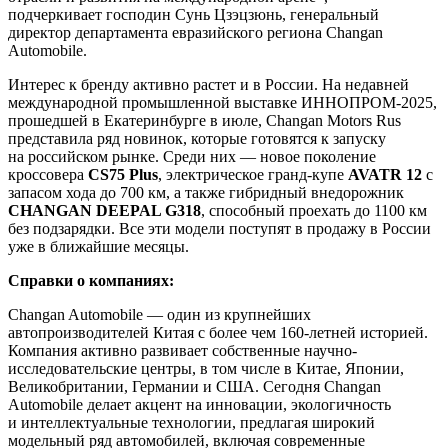
подчеркивает господин Сунь Цзэцзюнь, генеральный
директор департамента евразийского региона Changan
Automobile.
Интерес к бренду активно растет и в России. На недавней
международной промышленной выставке ИННОПРОМ-2025,
прошедшей в Екатеринбурге в июле, Changan Motors Rus
представила ряд новинок, которые готовятся к запуску
на российском рынке. Среди них — новое поколение
кроссовера
CS75 Plus
, электрическое гранд-купе
AVATR 12
с
запасом хода до 700 км, а также гибридный внедорожник
CHANGAN DEEPAL G318
, способный проехать до 1100 км
без подзарядки. Все эти модели поступят в продажу в России
уже в ближайшие месяцы.
Справки о компаниях:
Changan Automobile — один из крупнейших
автопроизводителей Китая с более чем 160-летней историей.
Компания активно развивает собственные научно-
исследовательские центры, в том числе в Китае, Японии,
Великобритании, Германии и США. Сегодня Changan
Automobile делает акцент на инновации, экологичность
и интеллектуальные технологии, предлагая широкий
модельный ряд автомобилей, включая современные