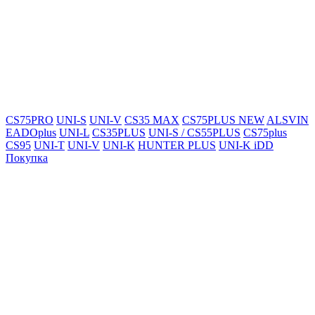
CS75PRO
UNI-S
UNI-V
CS35 MAX
CS75PLUS NEW
ALSVIN
EADOplus
UNI-L
CS35PLUS
UNI-S / CS55PLUS
CS75plus
CS95
UNI-T
UNI-V
UNI-K
HUNTER PLUS
UNI-K iDD
Покупка