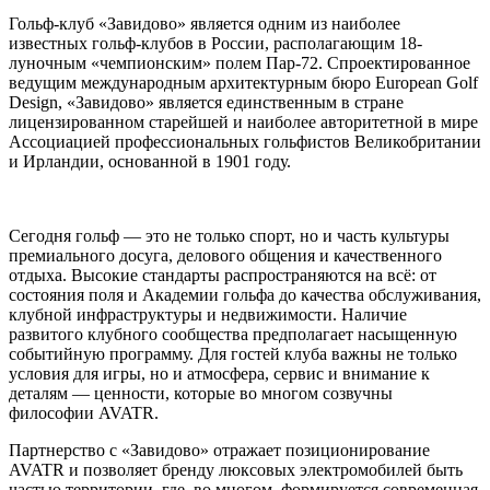
Гольф-клуб «Завидово» является одним из наиболее
известных гольф-клубов в России, располагающим 18-
луночным «чемпионским» полем Пар-72. Спроектированное
ведущим международным архитектурным бюро European Golf
Design, «Завидово» является единственным в стране
лицензированном старейшей и наиболее авторитетной в мире
Ассоциацией профессиональных гольфистов Великобритании
и Ирландии, основанной в 1901 году.
Сегодня гольф — это не только спорт, но и часть культуры
премиального досуга, делового общения и качественного
отдыха. Высокие стандарты распространяются на всё: от
состояния поля и Академии гольфа до качества обслуживания,
клубной инфраструктуры и недвижимости. Наличие
развитого клубного сообщества предполагает насыщенную
событийную программу. Для гостей клуба важны не только
условия для игры, но и атмосфера, сервис и внимание к
деталям — ценности, которые во многом созвучны
философии AVATR.
Партнерство с «Завидово» отражает позиционирование
AVATR и позволяет бренду люксовых электромобилей быть
частью территории, где, во многом, формируется современная