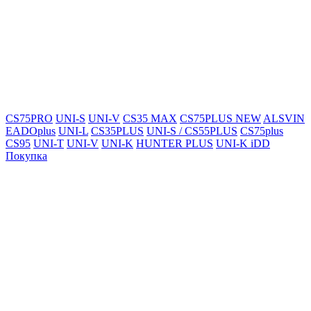
CS75PRO
UNI-S
UNI-V
CS35 MAX
CS75PLUS NEW
ALSVIN
EADOplus
UNI-L
CS35PLUS
UNI-S / CS55PLUS
CS75plus
CS95
UNI-T
UNI-V
UNI-K
HUNTER PLUS
UNI-K iDD
Покупка