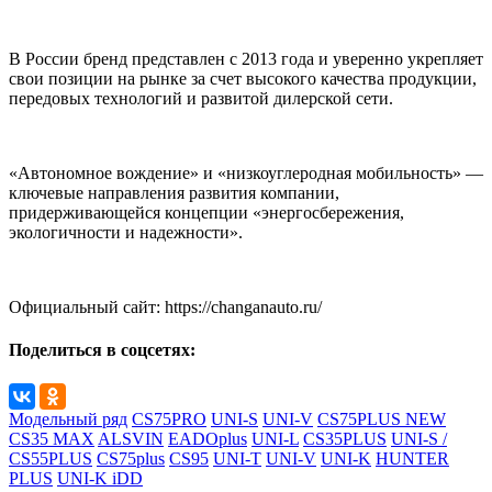
В России бренд представлен с 2013 года и уверенно укрепляет
свои позиции на рынке за счет высокого качества продукции,
передовых технологий и развитой дилерской сети.
«Автономное вождение» и «низкоуглеродная мобильность» —
ключевые направления развития компании,
придерживающейся концепции «энергосбережения,
экологичности и надежности».
Официальный сайт: https://changanauto.ru/
Поделиться в соцсетях:
Модельный ряд
CS75PRO
UNI-S
UNI-V
CS75PLUS NEW
CS35 MAX
ALSVIN
EADOplus
UNI-L
CS35PLUS
UNI-S /
CS55PLUS
CS75plus
CS95
UNI-T
UNI-V
UNI-K
HUNTER
PLUS
UNI-K iDD