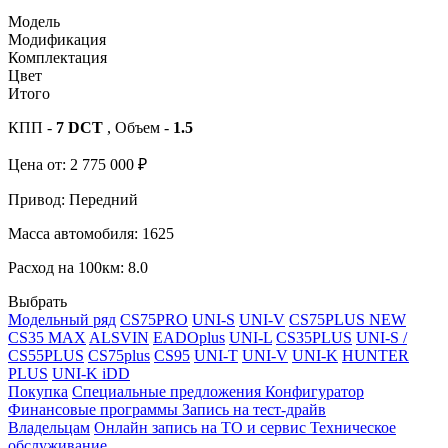
Модель
Модификация
Комплектация
Цвет
Итого
КПП -
7 DCT
, Объем -
1.5
Цена от:
2 775 000
₽
Привод:
Передний
Масса автомобиля:
1625
Расход на 100км:
8.0
Выбрать
Модельный ряд
CS75PRO
UNI-S
UNI-V
CS75PLUS NEW
CS35 MAX
ALSVIN
EADOplus
UNI-L
CS35PLUS
UNI-S /
CS55PLUS
CS75plus
CS95
UNI-T
UNI-V
UNI-K
HUNTER
PLUS
UNI-K iDD
Покупка
Специальные предложения
Конфигуратор
Финансовые программы
Запись на тест-драйв
Владельцам
Онлайн запись на ТО и сервис
Техническое
обслуживание