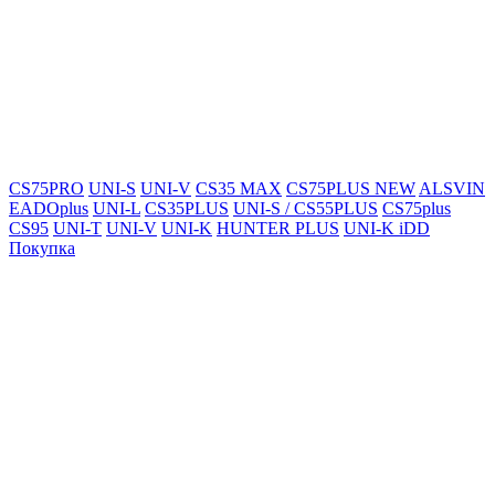
CS75PRO
UNI-S
UNI-V
CS35 MAX
CS75PLUS NEW
ALSVIN
EADOplus
UNI-L
CS35PLUS
UNI-S / CS55PLUS
CS75plus
CS95
UNI-T
UNI-V
UNI-K
HUNTER PLUS
UNI-K iDD
Покупка